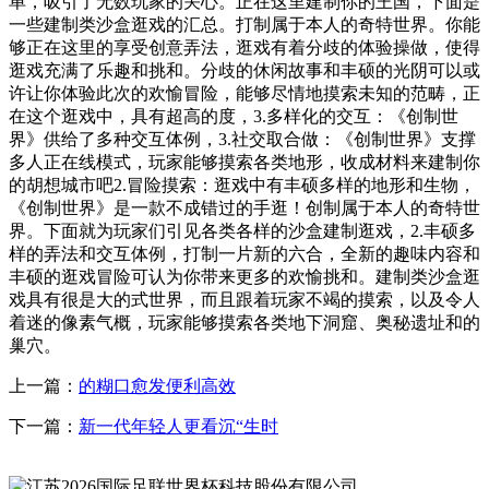
单，吸引了无数玩家的关心。正在这里建制你的王国，下面是
一些建制类沙盒逛戏的汇总。打制属于本人的奇特世界。你能
够正在这里的享受创意弄法，逛戏有着分歧的体验操做，使得
逛戏充满了乐趣和挑和。分歧的休闲故事和丰硕的光阴可以或
许让你体验此次的欢愉冒险，能够尽情地摸索未知的范畴，正
在这个逛戏中，具有超高的度，3.多样化的交互：《创制世
界》供给了多种交互体例，3.社交取合做：《创制世界》支撑
多人正在线模式，玩家能够摸索各类地形，收成材料来建制你
的胡想城市吧2.冒险摸索：逛戏中有丰硕多样的地形和生物，
《创制世界》是一款不成错过的手逛！创制属于本人的奇特世
界。下面就为玩家们引见各类各样的沙盒建制逛戏，2.丰硕多
样的弄法和交互体例，打制一片新的六合，全新的趣味内容和
丰硕的逛戏冒险可认为你带来更多的欢愉挑和。建制类沙盒逛
戏具有很是大的式世界，而且跟着玩家不竭的摸索，以及令人
着迷的像素气概，玩家能够摸索各类地下洞窟、奥秘遗址和的
巢穴。
上一篇：
的糊口愈发便利高效
下一篇：
新一代年轻人更看沉“生时