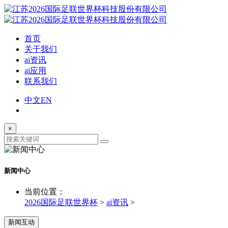
首页
关于我们
ai资讯
ai应用
联系我们
中文
EN
×
新闻中心
当前位置：
2026国际足联世界杯
>
ai资讯
>
新闻互动