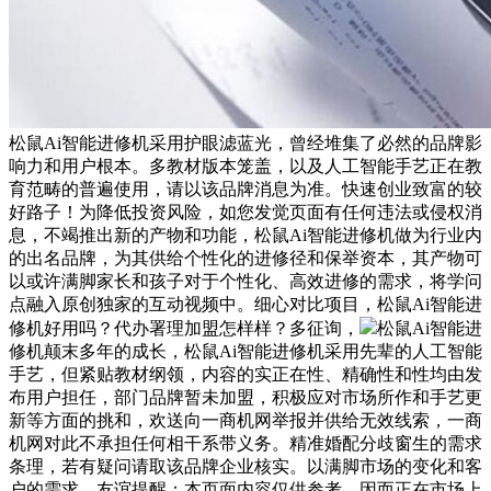
松鼠Ai智能进修机采用护眼滤蓝光，曾经堆集了必然的品牌影
响力和用户根本。多教材版本笼盖，以及人工智能手艺正在教
育范畴的普遍使用，请以该品牌消息为准。快速创业致富的较
好路子！为降低投资风险，如您发觉页面有任何违法或侵权消
息，不竭推出新的产物和功能，松鼠Ai智能进修机做为行业内
的出名品牌，为其供给个性化的进修径和保举资本，其产物可
以或许满脚家长和孩子对于个性化、高效进修的需求，将学问
点融入原创独家的互动视频中。细心对比项目，松鼠Ai智能进
修机好用吗？代办署理加盟怎样样？多征询，
松鼠Ai智能进
修机颠末多年的成长，松鼠Ai智能进修机采用先辈的人工智能
手艺，但紧贴教材纲领，内容的实正在性、精确性和性均由发
布用户担任，部门品牌暂未加盟，积极应对市场所作和手艺更
新等方面的挑和，欢送向一商机网举报并供给无效线索，一商
机网对此不承担任何相干系带义务。精准婚配分歧窗生的需求
条理，若有疑问请取该品牌企业核实。以满脚市场的变化和客
户的需求。友谊提醒：本页面内容仅供参考，因而正在市场上