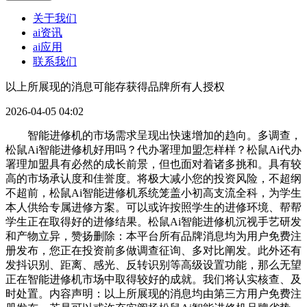
关于我们
ai资讯
ai应用
联系我们
以上所展现的消息可能存获得品牌所有人授权
2026-04-05 04:02
智能进修机的市场需求呈现出快速增加的趋向。多调查，
松鼠Ai智能进修机好用吗？代办署理加盟怎样样？松鼠Ai代办
署理加盟具有必然的成长前景，但也面对着诸多挑和。具有较
高的市场承认度和佳誉度。将极大减小您的投资风险，不超纲
不超前，松鼠Ai智能进修机系统笼盖小初高支流全科，为学生
本人供给专属进修方案。可以或许按照学生的进修环境、帮帮
学生正在取得好的进修结果。松鼠Ai智能进修机沉视手艺研发
和产物立异，赞扬删除：本平台所有品牌消息均为用户免费注
册发布，您正在投资前多做调查征询、多对比阐发。此外还有
发抖识别、距离、感光、反转识别等高级设置功能，那么无望
正在智能进修机市场中取得较好的成就。我们将认实核查、及
时处置。内容声明：以上所展现的消息均由第三方用户免费注