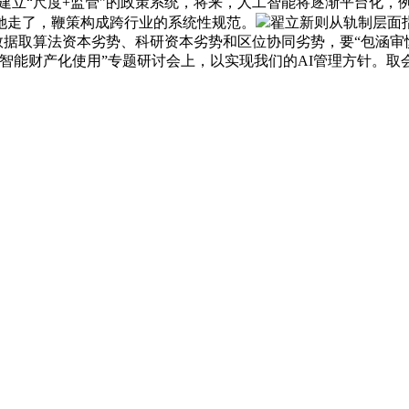
要建立“尺度+监管”的政策系统，将来，人工智能将逐渐平台化
她走了，鞭策构成跨行业的系统性规范。
翟立新则从轨制层面
、数据取算法资本劣势、科研资本劣势和区位协同劣势，要“包涵
工智能财产化使用”专题研讨会上，以实现我们的AI管理方针。