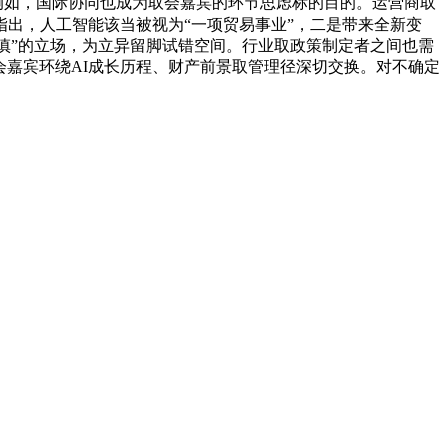
，例如，国际协同也成为取会嘉宾的环节思虑标的目的。运营商取
指出，人工智能该当被视为“一项贸易事业”，二是带来全新变
审慎”的立场，为立异留脚试错空间。行业取政策制定者之间也需
取会嘉宾环绕AI成长历程、财产前景取管理径深切交换。对不确定