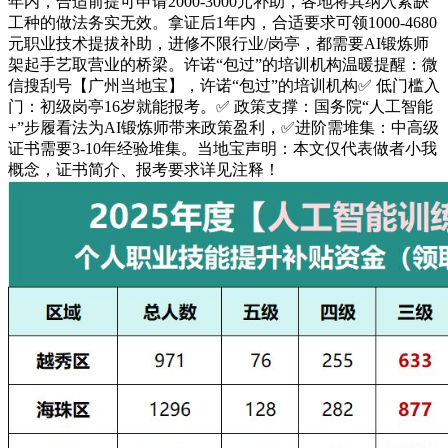
年内，合适前提可申请2000-3000元补助，各地将其纳入紧缺
工种的做法务实无效。拿证后1年内，合适要求可领1000-4680
元职业技术提拔补助，进修不限行业/岗亭，都需要AI锻炼师
架起手艺取营业的桥梁。许诺“包过”的培训机构温暖提醒：微
信搜刮号【广州当地宝】，许诺“包过”的培训机构✅ 低门槛入
门：初级岗亭16岁就能报考。✅ 政策支撑：国务院“人工智能
+”步履看法为AI锻炼师带来政策盈利，✅进阶需堆集：中高级
证书需要3-10年经验堆集。当地宝声明：本文仅代表做者小我
概念，证书简介、报考要求详见注释！