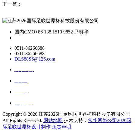
下一篇：
国内CMO
+86 138 1519 9852 尹群华
0511-86266688
0511-86266688
DLS88SS@126.com
关于我们
ai资讯
ai应用
联系我们
Copyright ©
2026 江苏2026国际足联世界杯科技股份有限公司
All Rights Reserved.
网站地图
技术支持：
常州网络公司2026国
际足联世界杯设计制作
免责声明