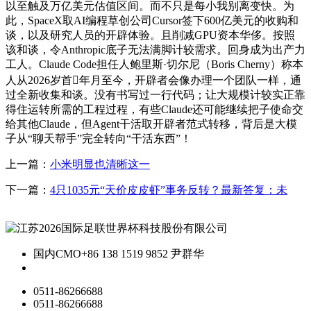
以至触及万亿美元估值区间。而不只是每小我别离变快。为
此，SpaceX取AI编程草创公司Cursor签下600亿美元的收购和
谈，以及研究人员的开辟体验。且削减GPU资本华侈。按照
该和谈，令Anthropic底子无法满脚计较需求。回身成为出产力
工人。Claude Code担任人鲍里斯·切尔尼（Boris Cherny）称本
人从2026岁首年月至今，开辟者会像办理一个团队一样，通
过全新收集和谈。没有书写过一行代码；让大规模计较实正靠
得住运转所需的工程过程，有些Claude还可能继续把子使命交
给其他Claude，但Agent干活取开辟者范式转移，背后是大模
子从“聊天帮手”完全转向“干活东西”！
上一篇：
小米明显也清晰这一
下一篇：
4只1035元“天价皮皮虾”事务反转？最新答复：未
国内CMO
+86 138 1519 9852 尹群华
0511-86266688
0511-86266688