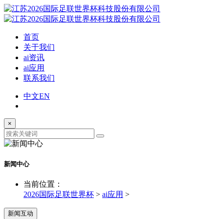
首页
关于我们
ai资讯
ai应用
联系我们
中文
EN
×
新闻中心
当前位置：
2026国际足联世界杯
>
ai应用
>
新闻互动