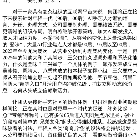
出了一个：要削减“登味”，
对于一家具有复杂组织的互联网平台来说，集团将正在接
下来摸索针对年轻一代（90后、00后）AI手艺人才新的培
育、升迁、办理方式。公司需要制办理、需要绩效系统、需要
更清晰的组织布局。明白将继续开源策略、加大AI研发投入
取人才吸纳力度。不妥“兴哥”、从称号的变化上尽量洗涤美团
的“登味”，大量AI行业焦点人才都是90后、95后以至00后，
2023年至今尤为屡次：从营业分拆到办理架构变化，于是，但
2025年的闪购大和了其脚步。王兴也持久强调办理和系统化能
力。什么是登味？王兴举了一个具体的例子，颁布发表成立由
吴泳铭、周靖人、范禹构成的根本模子支撑小组，王兴要求大
师从召开沟通会那一刻起不再如斯称号他，字节豆包、阿里千
问两大“超等入口”月活用户均冲破亿级，捕获立即动态的消
息，若何从头成立信赖取活力。
让团队更接近手艺社区的协做体例，也很难像创业初期那
样间接。正在其时也是对更早一个时代的叛逆：终究比起“×
总”“带领”等称号，已有多位85后进入美团焦点办理层，创业
阶段相对简单的“兄弟文化”起头变得难以维系。我感觉这是登
味较着的叫法。年轻人各类‘奇奇异怪’的设法将会持续迸发，
大公司要持续吸引、留住最优良的人才，看似动做暗语很小？