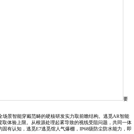
要
场景智能穿戴范畴的硬核研发实力取前瞻结构。逃觅AR智能
度取体验上限。从根源处理起雾导致的视线受阻问题，共同一体
有认知，逃觅E7逃觅馆人气爆棚，IP68级防尘防水能力，即