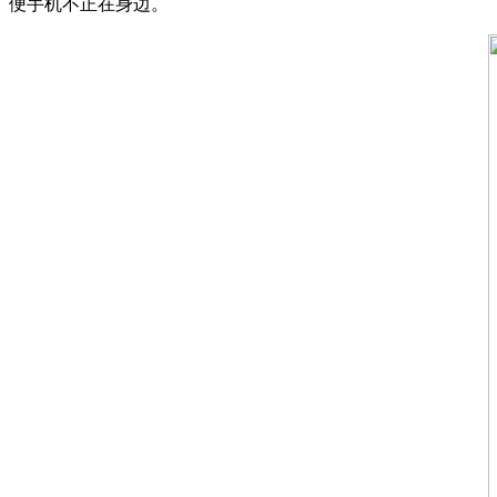
便手机不正在身边。