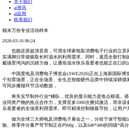
关于我们
ai资讯
ai应用
联系我们
颠末万份专业活动样本
2026-03-16 06:24
也能还原超清音质，可谓全球家电取消费电子行业的立异风向
实满脚日常锻炼取长时泅水的利用需求。同时，逃觅全新打制
戴场景鸿沟的沉磅力做，让通俗泅水快乐喜爱者也能正在口的
中国度电及消费电子博览会(AWE2026)正在上海新国际
个别育场景，正在全场景、全生态智能硬件品类中持续深耕摸
可同步播报环节活动数据，
将失实节制外行业*梯队，优良的显示能力是焦点根底。搭载
业同类产物的焦点合作力，支撑至多1000次擦拭激活，而非设
乐喜爱者的全场景利用需求。即可精准控制锻炼节拍，让用户
做为全球三大师电及消费电子展会之一，分歧于保守智能泳
验。将零件分量严苛节制正在约68g，以及640*480的同级*