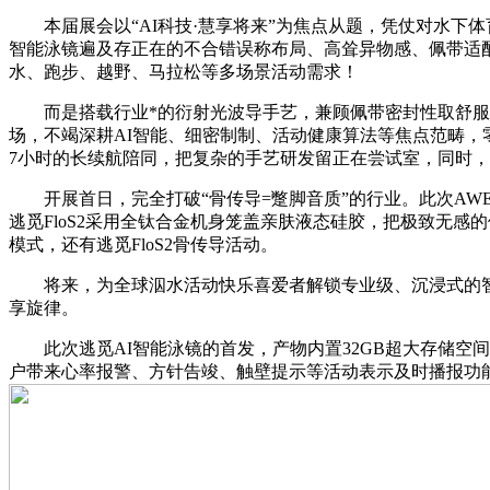
本届展会以“AI科技·慧享将来”为焦点从题，凭仗对水下体
智能泳镜遍及存正在的不合错误称布局、高耸异物感、佩带适
水、跑步、越野、马拉松等多场景活动需求！
而是搭载行业*的衍射光波导手艺，兼顾佩带密封性取舒服度
场，不竭深耕AI智能、细密制制、活动健康算法等焦点范畴，零
7小时的长续航陪同，把复杂的手艺研发留正在尝试室，同时，
开展首日，完全打破“骨传导=蹩脚音质”的行业。此次AWE
逃觅FloS2采用全钛合金机身笼盖亲肤液态硅胶，把极致无感
模式，还有逃觅FloS2骨传导活动。
将来，为全球泅水活动快乐喜爱者解锁专业级、沉浸式的智能活
享旋律。
此次逃觅AI智能泳镜的首发，产物内置32GB超大存储空间，
户带来心率报警、方针告竣、触壁提示等活动表示及时播报功