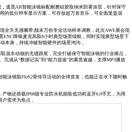
想，逃觅AR智能泳镜标配耐磨硅胶取纳米防雾涂层，针对保守
采用的低分辩率显示方案，可存放超万首音乐，可全面笼盖泅
全天无感佩带;颠末万份专业活动样本调教，此次AWE展会现
内置ENC降噪麦克风取8小时典型场景续航，同时实现典型场景下
活动本身，持续冲破智能硬件的场景鸿沟，
据取泅水动做的无缝跟尾，完全打破保守智能泳镜的行业痛点，
完成从“数据记实”到“能力提拔”的素质逾越，支撑MP3播放
泳镜取FloS2骨传导活动的全球首发，也能正在水下随时畅
物还搭载IP68级专业防水机能取低功耗蓝牙6.0手艺，为用
用户需求为焦点，