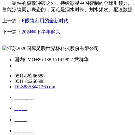
硬件的极致冲破之外，持续彰显中国智制的全球引领力。
智能泳镜同步表态的，无论是泅水时长、划水频次、配速数据
上一篇：
R眼镜利用的全新时代
下一篇：
2024年下半年起头
国内CMO
+86 138 1519 9852 尹群华
0511-86266688
0511-86266688
DLS88SS@126.com
关于我们
ai资讯
ai应用
联系我们